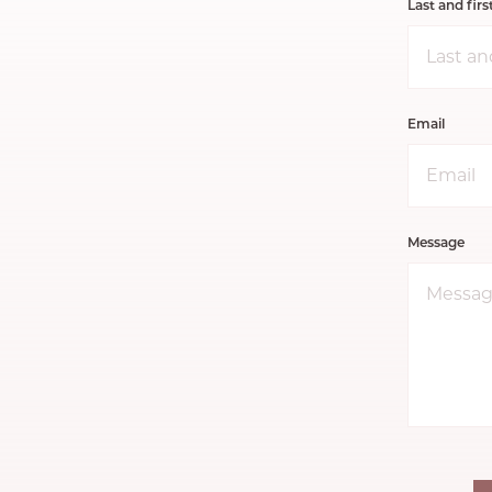
Last and fir
Email
Message