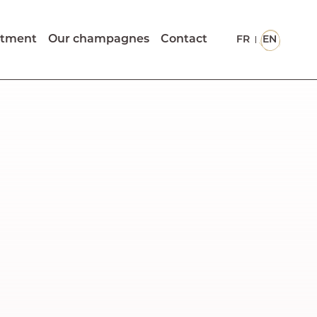
itment
Our champagnes
Contact
FR
EN