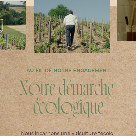
AU FIL DE NOTRE ENGAGEMENT
N
o
t
r
e
d
é
m
a
r
c
h
e
é
c
o
l
o
g
i
q
u
e
Nous incarnons une viticulture “écolo-