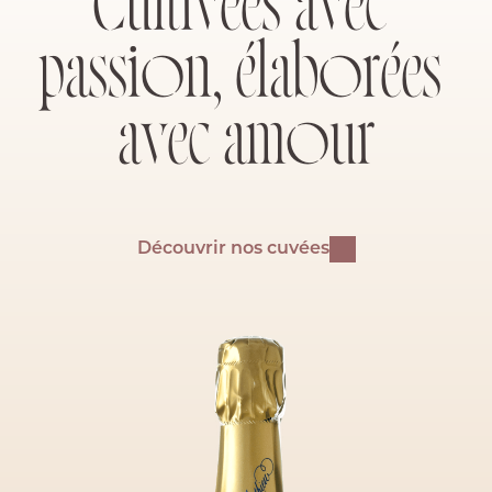
C
u
l
t
i
v
é
e
s
a
v
e
c
p
a
s
s
i
o
n
,
é
l
a
b
o
r
é
e
s
a
v
e
c
a
m
o
u
r
Découvrir nos cuvées