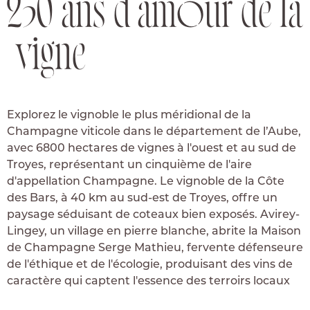
2
5
0
a
n
s
d
’
a
m
o
u
r
d
e
l
a
v
i
g
n
e
Explorez le vignoble le plus méridional de la
Champagne viticole dans le département de l’Aube,
avec 6800 hectares de vignes à l'ouest et au sud de
Troyes, représentant un cinquième de l'aire
d'appellation Champagne. Le vignoble de la Côte
des Bars, à 40 km au sud-est de Troyes, offre un
paysage séduisant de coteaux bien exposés. Avirey-
Lingey, un village en pierre blanche, abrite la Maison
de Champagne Serge Mathieu, fervente défenseure
de l'éthique et de l'écologie, produisant des vins de
caractère qui captent l'essence des terroirs locaux