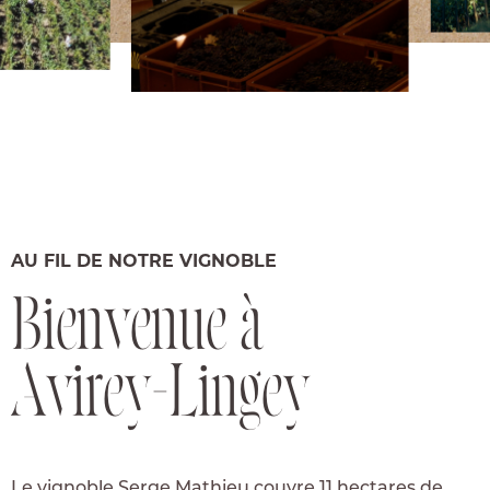
AU FIL DE NOTRE VIGNOBLE
B
i
e
n
v
e
n
u
e
à
A
v
i
r
e
y
-
L
i
n
g
e
y
Le vignoble Serge Mathieu couvre 11 hectares de